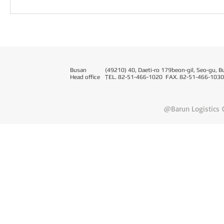
Busan
(49210) 40, Daeti-ro 179beon-gil, Seo-gu, B
Head office
T
EL. 82-51-466-1020 FAX. 82-51-466-1030
@Barun Logistics C