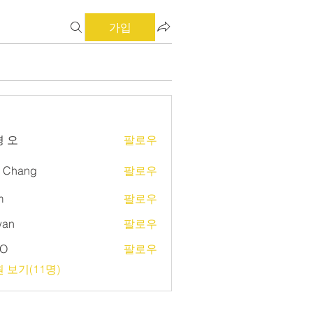
가입
 오
팔로우
d Chang
팔로우
m
팔로우
wan
팔로우
O
팔로우
 보기(11명)