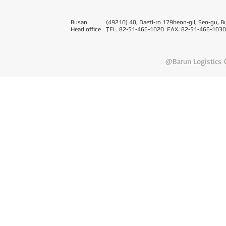
Busan
(49210) 40, Daeti-ro 179beon-gil, Seo-gu, B
Head office
T
EL. 82-51-466-1020 FAX. 82-51-466-1030
@Barun Logistics C