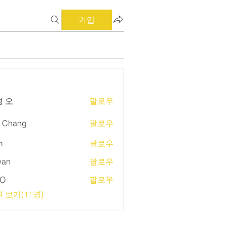
가입
 오
팔로우
d Chang
팔로우
m
팔로우
wan
팔로우
O
팔로우
 보기(11명)