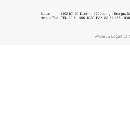
Busan
(49210) 40, Daeti-ro 179beon-gil, Seo-gu, B
Head office
T
EL. 82-51-466-1020 FAX. 82-51-466-1030
@Barun Logistics C