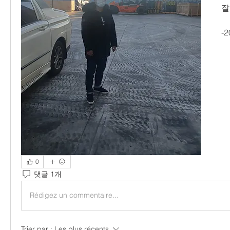
잘
-
0
댓글 1개
Rédigez un commentaire...
Trier par :
Les plus récents