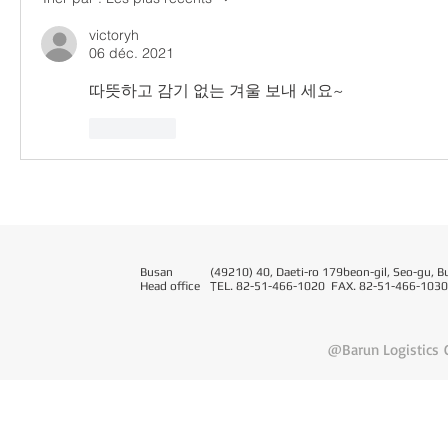
victoryh
06 déc. 2021
따뜻하고 감기 없는 겨울 보내 세요~
J'aime
Busan
(49210) 40, Daeti-ro 179beon-gil, Seo-gu, B
Head office
T
EL. 82-51-466-1020 FAX. 82-51-466-1030
@Barun Logistics C