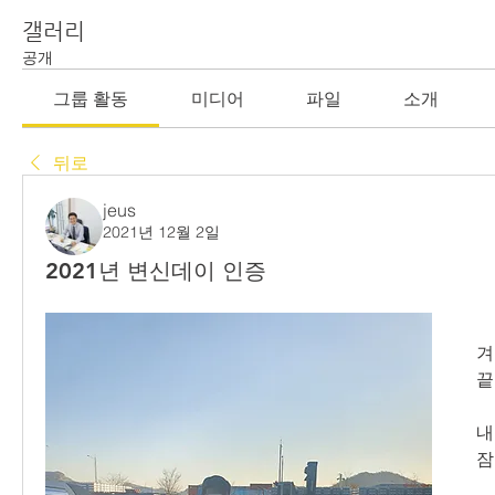
갤러리
공개
그룹 활동
미디어
파일
소개
뒤로
jeus
2021년 12월 2일
2021년 변신데이 인증
겨
끝
내
잠