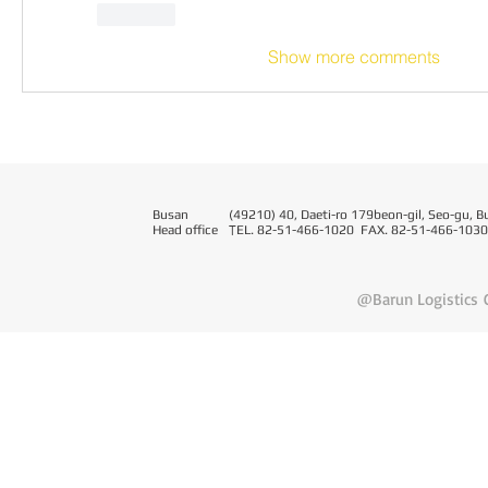
Like
Show more comments
Busan
(49210) 40, Daeti-ro 179beon-gil, Seo-gu, B
Head office
T
EL. 82-51-466-1020 FAX. 82-51-466-1030
@Barun Logistics C