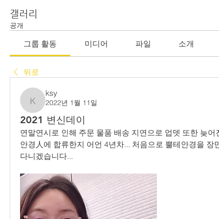
갤러리
공개
그룹 활동
미디어
파일
소개
뒤로
ksy
2022년 1월 11일
ksy
2021 변신데이
연말연시로 인해 주문 물품 배송 지연으로 업뎃 또한 늦어진
안경人에 합류한지 어언 4년차... 처음으로 뿔테안경을 장만하
다니겠습니다... 