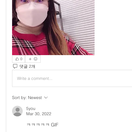
0
댓글 2개
Write a comment...
Sort by:
Newest
5you
Mar 30, 2022
ㅋㅋㅋㅋㅋ GIF