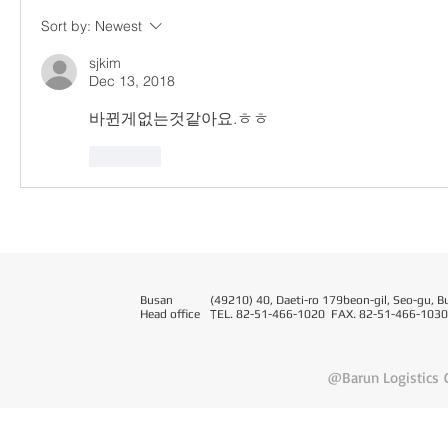
Sort by:
Newest
sjkim
Dec 13, 2018
바뀐게없는것같아요.ㅎㅎ
Like
Busan
(49210) 40, Daeti-ro 179beon-gil, Seo-gu, B
Head office
T
EL. 82-51-466-1020 FAX. 82-51-466-1030
@Barun Logistics C