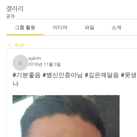
갤러리
공개
그룹 활동
미디어
파일
소개
뒤로
sykim
2018년 11월 5일
sykim
#기분좋음 #병신인증아님 #깊은깨달음 #못
나