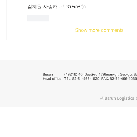
김혜원 사랑해 ~! ヾ(•ω•`)o 
Like
Show more comments
Busan
(49210) 40, Daeti-ro 179beon-gil, Seo-gu, B
Head office
T
EL. 82-51-466-1020 FAX. 82-51-466-1030
@Barun Logistics C