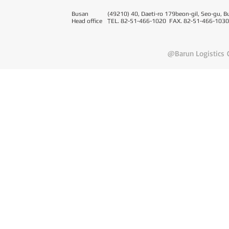
Busan
(49210) 40, Daeti-ro 179beon-gil, Seo-gu, B
Head office
T
EL. 82-51-466-1020 FAX. 82-51-466-1030
@Barun Logistics C