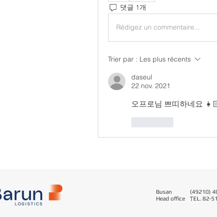
댓글 1개
Rédigez un commentaire...
Trier par :
Les plus récents
daseul
22 nov. 2021
오프로님 쁘띠하네요 👧🏻
J'aime
Busan
(49210) 40
Head office
T
EL. 82-5