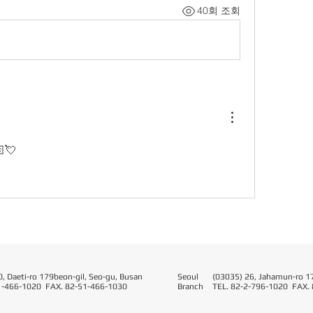
40회 조회
💘
, Daeti-ro 179beon-gil, Seo-gu, Busan
Seoul​
(03035) 26, Jahamun-ro 17
1-466-1020 FAX. 82-51-466-1030
Branch
TEL. 82-2-796-1020 FAX.