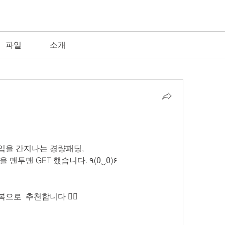
파일
소개

을 간지나는 경량패딩, 
추운날 주말에 휘뚜루 마뚜루 입을 맨투맨 GET 했습니다. ٩(θ‿θ)۶ 
으로  추천합니다 👍🏼