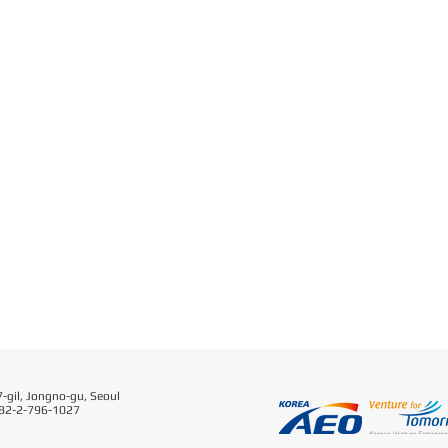
-gil, Jongno-gu, Seoul
 82-2-796-1027