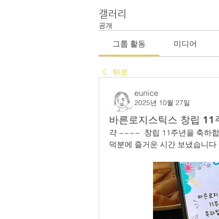
갤러리
공개
그룹 활동
미디어
뒤로
eunice
2025년 10월 27일
바른로지스틱스 창립 11
갹 ~~~~  창립 11주년을 축하합
덕분에 즐거운 시간 보냈습니다 !