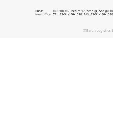
Busan
(49210) 40, Daeti-ro 179beon-gil, Seo-gu, B
Head office
T
EL. 82-51-466-1020 FAX. 82-51-466-1030
@Barun Logistics C