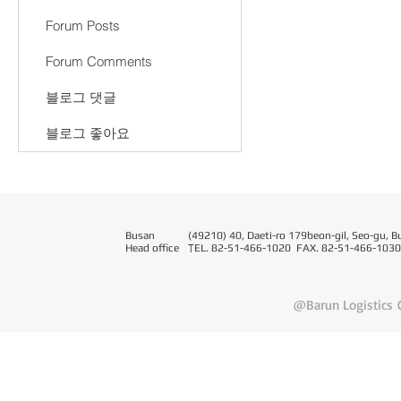
Forum Posts
Forum Comments
블로그 댓글
블로그 좋아요
Busan
(49210) 40, Daeti-ro 179beon-gil, Seo-gu, B
Head office
T
EL. 82-51-466-1020 FAX. 82-51-466-1030
@Barun Logistics C