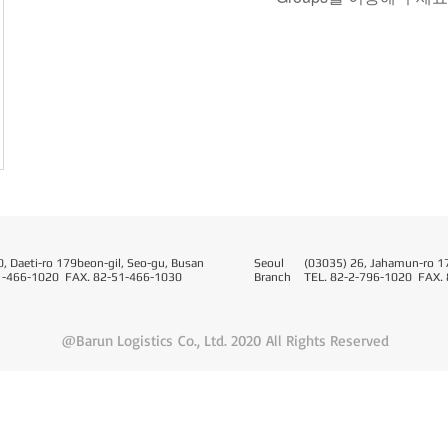
, Daeti-ro 179beon-gil, Seo-gu, Busan
Seoul​
(03035) 26, Jahamun-ro 17
1-466-1020 FAX. 82-51-466-1030
Branch
TEL. 82-2-796-1020 FAX.
@Barun Logistics Co., Ltd. 2020 All Rights Reserved