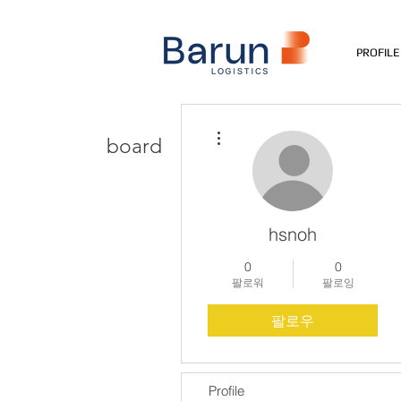
PROFILE
더보기
board
hsnoh
0
0
팔로워
팔로잉
팔로우
Profile