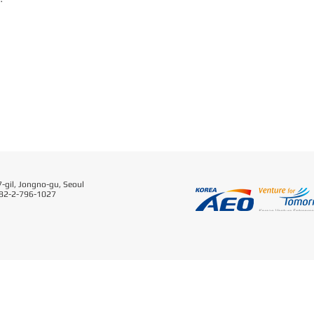
-gil, Jongno-gu, Seoul
 82-2-796-1027