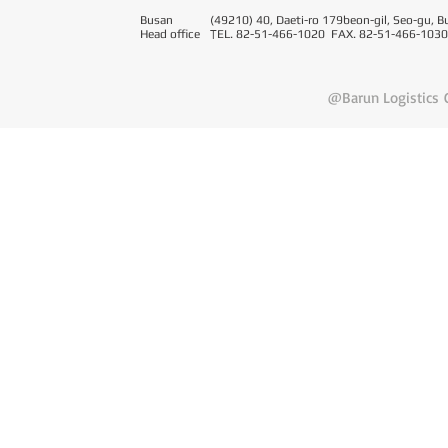
Busan
(49210) 40, Daeti-ro 179beon-gil, Seo-gu, B
Head office
T
EL. 82-51-466-1020 FAX. 82-51-466-1030
@Barun Logistics C