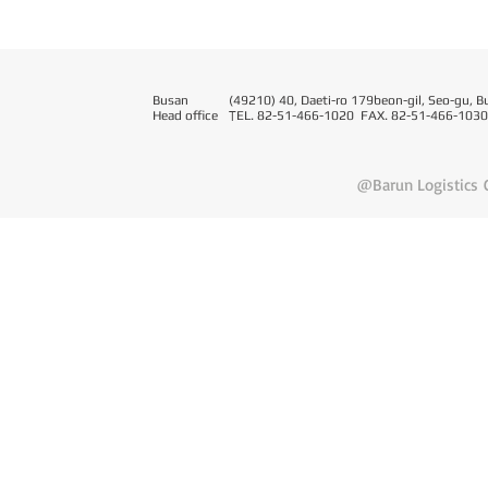
Busan
(49210) 40, Daeti-ro 179beon-gil, Seo-gu, B
Head office
T
EL. 82-51-466-1020 FAX. 82-51-466-1030
@Barun Logistics C