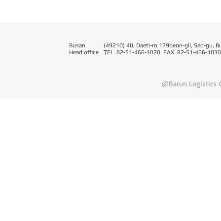
Busan
(49210) 40, Daeti-ro 179beon-gil, Seo-gu, B
Head office
T
EL. 82-51-466-1020 FAX. 82-51-466-1030
@Barun Logistics C