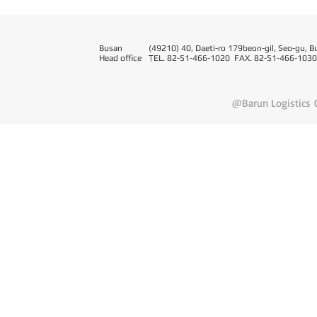
Busan
(49210) 40, Daeti-ro 179beon-gil, Seo-gu, B
Head office
T
EL. 82-51-466-1020 FAX. 82-51-466-1030
@Barun Logistics C