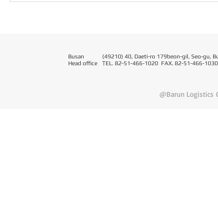
Busan
(49210) 40, Daeti-ro 179beon-gil, Seo-gu, B
Head office
T
EL. 82-51-466-1020 FAX. 82-51-466-1030
@Barun Logistics C