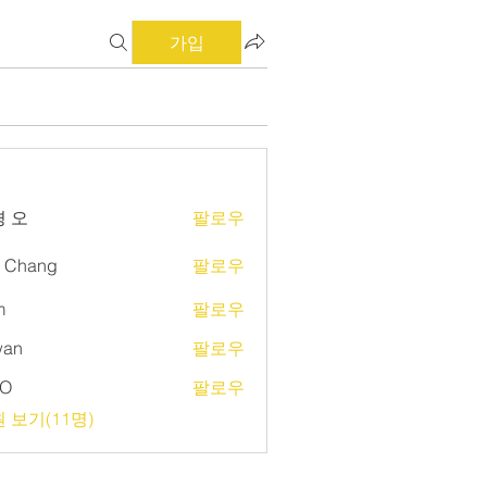
가입
 오
팔로우
d Chang
팔로우
m
팔로우
wan
팔로우
O
팔로우
 보기(11명)