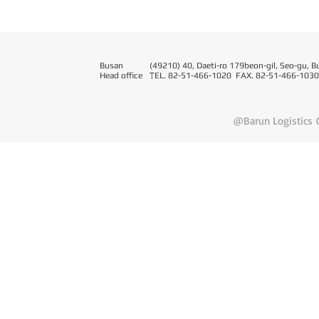
Busan
(49210) 40, Daeti-ro 179beon-gil, Seo-gu, B
Head office
T
EL. 82-51-466-1020 FAX. 82-51-466-1030
@Barun Logistics C