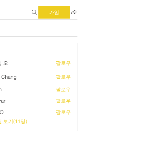
가입
 오
팔로우
d Chang
팔로우
m
팔로우
wan
팔로우
O
팔로우
 보기(11명)