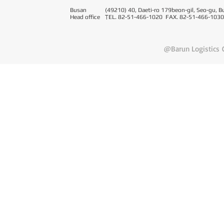
Busan
(49210) 40, Daeti-ro 179beon-gil, Seo-gu, B
Head office
T
EL. 82-51-466-1020 FAX. 82-51-466-1030
@Barun Logistics C