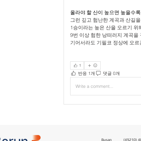
올라야 할 산이 높으면 높을수록
그런 깊고 험난한 계곡과 산길을
1승이라는 높은 산을 오르기 위
9번 이상 험한 낭떠러지 계곡을
기어서라도 기필코 정상에 오르
1
반응 1개
댓글 0개
Write a comment...
Busan
(49210) 40