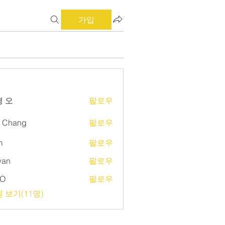
가입
 오
팔로우
d Chang
팔로우
m
팔로우
wan
팔로우
O
팔로우
 보기(11명)