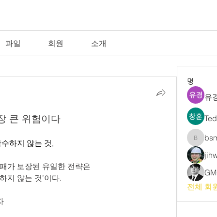
파일
회원
소개
명
유경
장 큰 위험이다
Te
bs
감수하지 않는 것
,
bsm
jih
실패가 보장된 유일한 전략은
GM
하지 않는 것’이다.
전체 회원
자